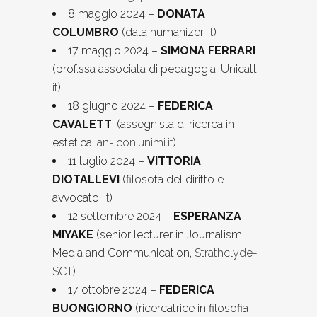
8 maggio 2024 –
DONATA
COLUMBRO
(data humanizer,
it
)
17 maggio 2024 –
SIMONA FERRARI
(prof.ssa associata di pedagogia, Unicatt,
it
)
18 giugno 2024 –
FEDERICA
CAVALETT
I (assegnista di ricerca in
estetica,
an-icon.unimi.it
)
11 luglio 2024 –
VITTORIA
DIOTALLEVI
(filosofa del diritto e
avvocato,
it
)
12 settembre 2024 –
ESPERANZA
MIYAKE
(senior lecturer in Journalism,
Media and Communication,
Strathclyde-
SCT
)
17 ottobre 2024 –
FEDERICA
BUONGIORNO
(ricercatrice in filosofia